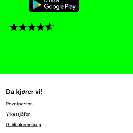
Rated 4.7 in the App Store and Google Play.
Da kjører vi!
Privatperson
Yrkessjåfør
Gi tilbakemelding