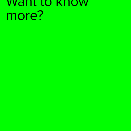
Want to know
more?
Are you an
individual or a
company that
wants to rock'n'roll
together? Or are
you simply curious
about our